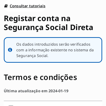
Ir
Consultar tutoriais
para
o
Registar conta na
conteúdo
Segurança Social Direta
principal
da
página
Os dados introduzidos serão verificados
com a informação existente no sistema da
Segurança Social.
Termos e condições
Última atualização em 2024-01-19