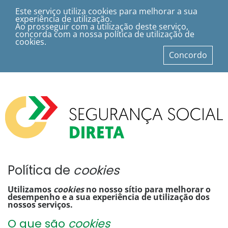
Ir
para
Este serviço utiliza cookies para melhorar a sua
o
experiência de utilização.
conteúdo
Ao prosseguir com a utilização deste serviço,
principal
concorda com a nossa política de utilização de
da
cookies.
página
Concordo
Política de
cookies
Utilizamos
cookies
no nosso sítio para melhorar o
desempenho e a sua experiência de utilização dos
nossos serviços.
O que são
cookies